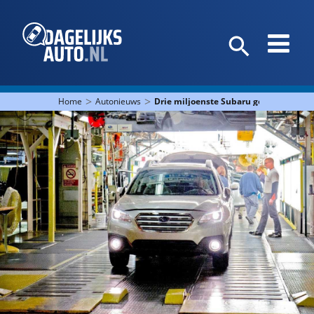
>
>
Home
Autonieuws
Drie miljoenste Subaru geproduceerd 