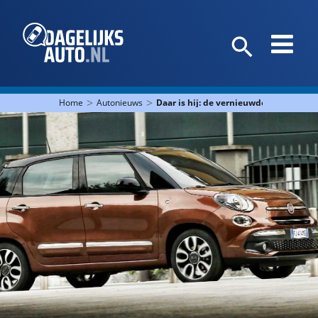
>
>
Home
Autonieuws
Daar is hij: de vernieuwde Fiat 500L