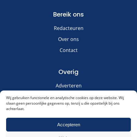
Bereik ons
Redacteuren
Over ons
Contact
Overig
Adverteren
Disclaimer
Wij gebruiken functionele en analytische cookies op deze website. Wij
slaan geen persoonlijke gegevens op, tenzij u die opzettelijk bij ons
Privacy & Cookies
achterlaat.
Meld je aan voor onze nieuwsbrief!
Accepteren