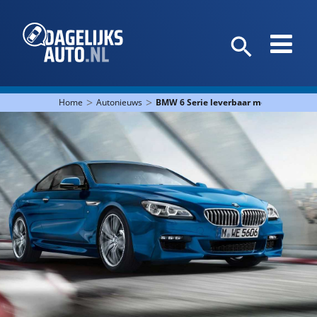
>
>
Home
Autonieuws
BMW 6 Serie leverbaar met nieuwe op