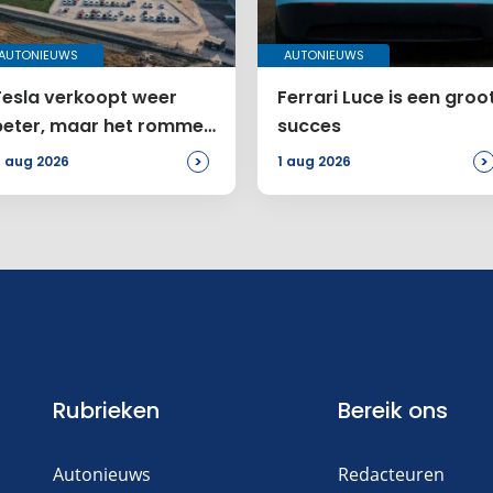
AUTONIEUWS
AUTONIEUWS
Tesla verkoopt weer
Ferrari Luce is een groo
beter, maar het rommelt
succes
bij de Amerikanen
>
>
 aug 2026
1 aug 2026
Rubrieken
Bereik ons
Autonieuws
Redacteuren