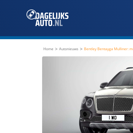
>
>
Home
Autonieuws
Bentley Bentayga Mulliner: m