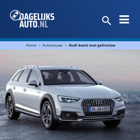
>
>
Home
Autonieuws
Audi komt met gelimiteerde A4 & A6 al