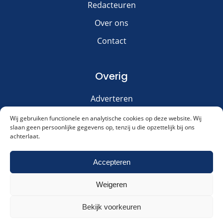
Redacteuren
Over ons
Contact
Overig
Adverteren
Disclaimer
Wij gebruiken functionele en analytische cookies op deze website. Wij
slaan geen persoonlijke gegevens op, tenzij u die opzettelijk bij ons
Privacy & Cookies
achterlaat.
Meld je aan voor onze nieuwsbrief!
Accepteren
Weigeren
Akkoord met ons
privacybeleid
.
Cookies & Privacy
Contact
Meld me aan!
Bekijk voorkeuren
Alternative:
Dagelijksauto.nl
|
© 2016 - 2026
|
KVK: 66127394