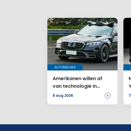
AUTONIEUWS
Amerikanen willen af
van technologie in
auto’s
>
8 aug 2026
7