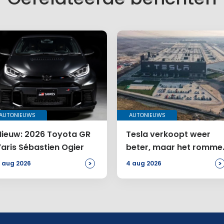
AUTONIEUWS
AUTONIEUWS
Nieuw: 2026 Toyota GR
Tesla verkoopt weer
Yaris Sébastien Ogier
beter, maar het rommel
bij de Amerikanen
>
>
 aug 2026
4 aug 2026