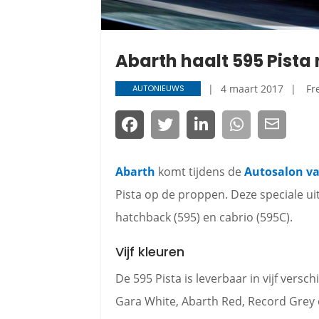
Abarth haalt 595 Pist
4 maart 2017
Fr
AUTONIEUWS
Abarth
komt tijdens de
Autosalon v
Pista op de proppen. Deze speciale u
hatchback (595) en cabrio (595C).
Vijf kleuren
De 595 Pista is leverbaar in vijf vers
Gara White, Abarth Red, Record Grey 