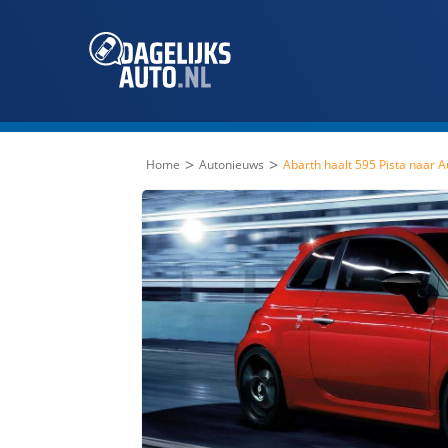
>
>
Home
Autonieuws
Abarth haalt 595 Pista naar 