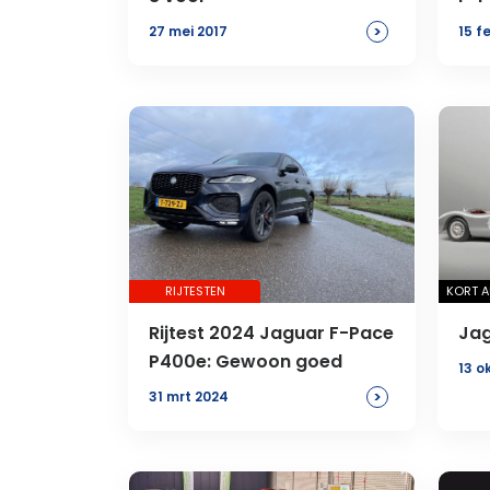
201
>
27 mei 2017
15 f
RIJTESTEN
KORT 
Rijtest 2024 Jaguar F-Pace
Jag
P400e: Gewoon goed
13 o
>
31 mrt 2024