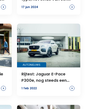
icoon
>
>
17 jun 2024
AUTONIEUWS
ie
Rijtest: Jaguar E-Pace
P300e, nog steeds een
echte Jag?
>
>
1 feb 2022