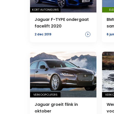
KORT AUTONIEUWS
ELE
Jaguar F-TYPE ondergaat
BMW
facelift 2020
sam
>
2 dec 2019
6 ju
VERKOOPCIJFERS
VERKO
Jaguar groeit flink in
Wer
oktober
voo