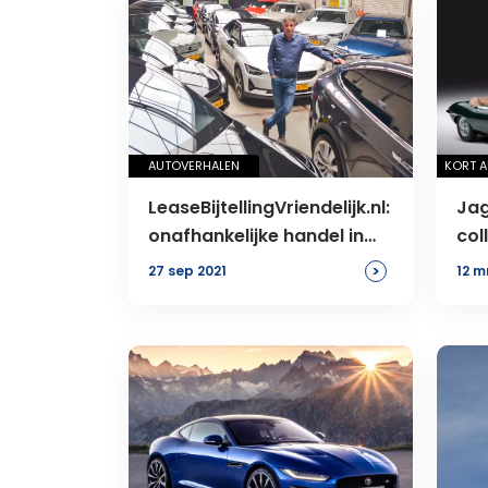
AUTOVERHALEN
KORT 
LeaseBijtellingVriendelijk.nl:
Jag
onafhankelijke handel in
col
luxe EV’s
>
27 sep 2021
12 m