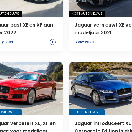
AUTONIEUWS
KORT AUTONIEUWS
uar past XE en XF aan
Jaguar vernieuwt XE vo
r 2022
modeljaar 2021
>
ug 2021
6 okt 2020
ONIEUWS
AUTONIEUWS
uar verbetert XE, XF en
Jaguar introduceert XE
ace voor modeljaar
Corporate Edition in dri