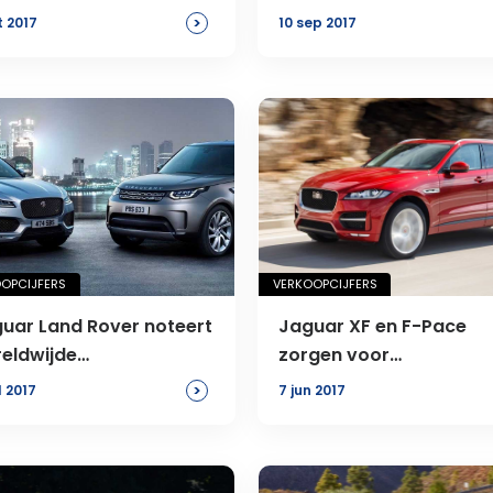
>
t 2017
10 sep 2017
OPCIJFERS
VERKOOPCIJFERS
uar Land Rover noteert
Jaguar XF en F-Pace
eldwijde
zorgen voor
rkooptoename
verkoopstijging
>
l 2017
7 jun 2017