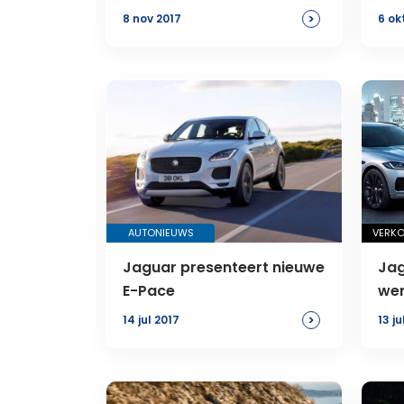
>
8 nov 2017
6 ok
AUTONIEUWS
VERKO
Jaguar presenteert nieuwe
Jag
E-Pace
wer
ve
>
14 jul 2017
13 ju