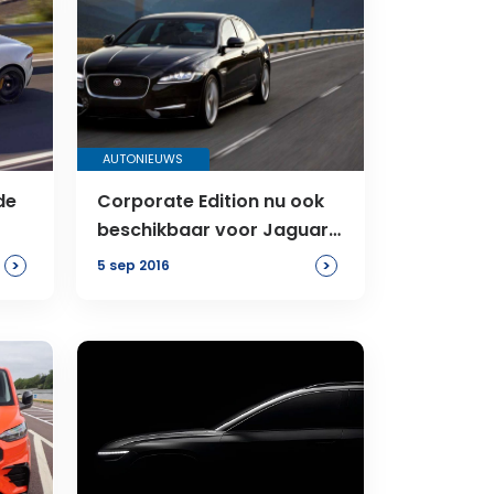
AUTONIEUWS
de
Corporate Edition nu ook
beschikbaar voor Jaguar
XF
>
>
5 sep 2016