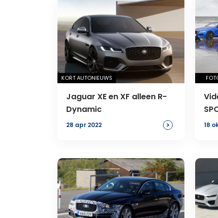
KORT AUTONIEUWS
FOTO
Jaguar XE en XF alleen R-
Vid
Dynamic
SPO
>
28 apr 2022
18 o