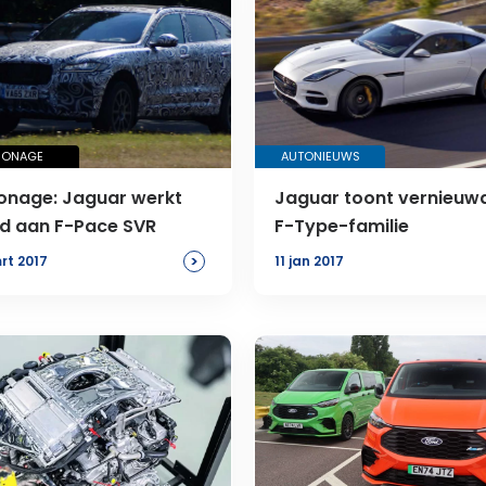
IONAGE
AUTONIEUWS
onage: Jaguar werkt
Jaguar toont vernieuw
d aan F-Pace SVR
F-Type-familie
>
rt 2017
11 jan 2017