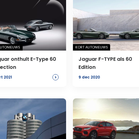
AUTONIEUWS
KORT AUTONIEUWS
uar onthult E-Type 60
Jaguar F-TYPE als 60
lection
Edition
>
rt 2021
9 dec 2020