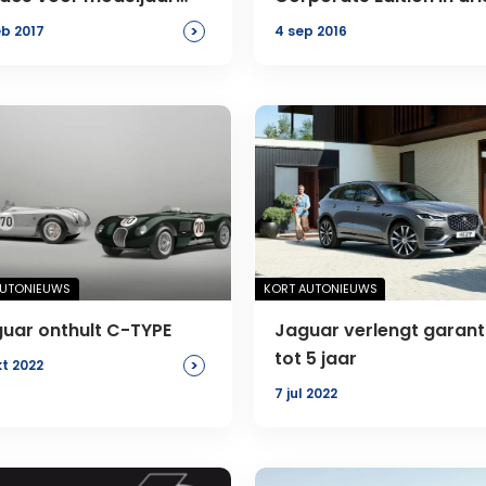
8
smaken
>
eb 2017
4 sep 2016
AUTONIEUWS
KORT AUTONIEUWS
uar onthult C-TYPE
Jaguar verlengt garant
tot 5 jaar
>
kt 2022
7 jul 2022