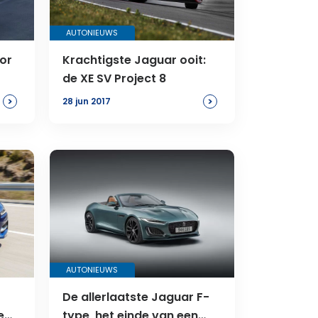
AUTONIEUWS
or
Krachtigste Jaguar ooit:
de XE SV Project 8
>
>
28 jun 2017
AUTONIEUWS
De allerlaatste Jaguar F-
e
type, het einde van een