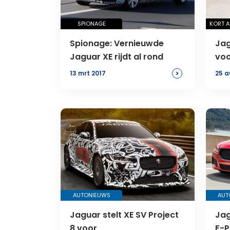
SPIONAGE
KORT 
Spionage: Vernieuwde
Jag
Jaguar XE rijdt al rond
voo
>
13 mrt 2017
25 a
AUTONIEUWS
AUT
Jaguar stelt XE SV Project
Jag
8 voor
F-P