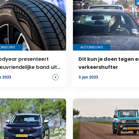
ONIEUWS
AUTONIEUWS
dyear presenteert
Dit kun je doen tegen 
ieuvriendelijke band uit
verkeershufter
a olie
>
an 2023
3 jan 2023