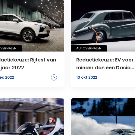
VERHALEN
AUTOVERHALEN
actiekeuze: Rijtest van
Redactiekeuze: EV voor
 jaar 2022
minder dan een Dacia
Spring
>
ec 2022
13 okt 2022