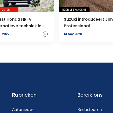
JTESTEN
BEDRIJFSWAGENS
test Honda HR-V:
Suzuki introduceert Ji
ernatieve techniek in
Professional
 alledaags pakketje
>
i 2022
13 nov 2020
Rubrieken
Bereik ons
Autonieuws
Redacteuren