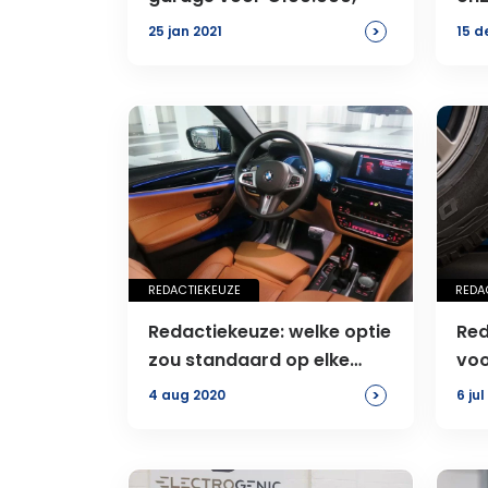
aut
>
25 jan 2021
15 d
REDACTIEKEUZE
REDA
Redactiekeuze: welke optie
Red
zou standaard op elke
voo
auto moeten zitten?
>
4 aug 2020
6 jul