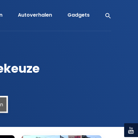
en
Autoverhalen
Gadgets
iekeuze