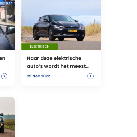
ELEKTRISCH
een
Naar deze elektrische
auto’s wordt het meest
gezocht
>
>
29 dec 2022