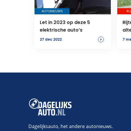
AUTONIEUWS
RI
Let in 2023 op deze 5
Rij
elektrische auto’s
alt
een
>
27 dec 2022
7 me
Dagelijksauto, het andere autonieuws.