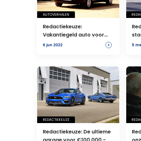
AUTOVERHALEN
REDA
Redactiekeuze:
Red
Vakantiegeld auto voor
sta
maximaal €1000
>
6 jun 2022
5 me
REDACTIEKEUZE
REDA
Redactiekeuze: De ultieme
Red
garage voor €100.000,-
onz