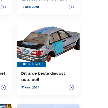
Honda e
>
>
18 sep 2020
AUTONIEUWS
ief
Dit is de beste diecast
auto ooit
>
>
31 aug 2024