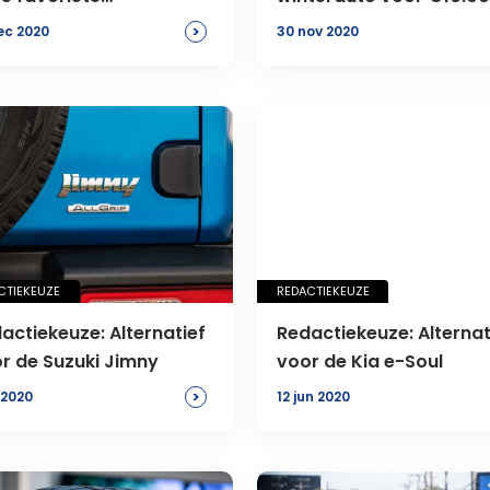
oreclames
>
ec 2020
30 nov 2020
CTIEKEUZE
REDACTIEKEUZE
actiekeuze: Alternatief
Redactiekeuze: Alternat
r de Suzuki Jimny
voor de Kia e-Soul
>
 2020
12 jun 2020