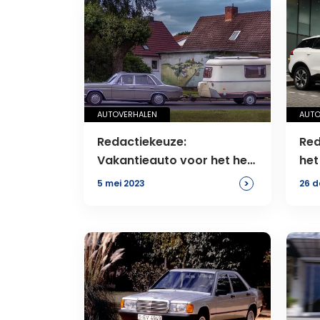
AUTOVERHALEN
AUTO
Redactiekeuze:
Red
Vakantieauto voor het hele
het
gezin
>
5 mei 2023
26 d