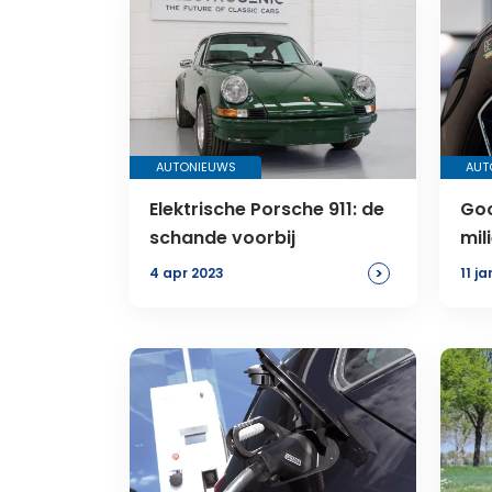
AUTONIEUWS
AUT
Elektrische Porsche 911: de
Goo
schande voorbij
mil
soj
>
4 apr 2023
11 j