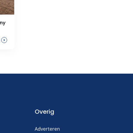
mny
>
Overig
Adverteren